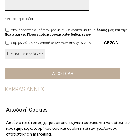
* Απαραίτητα πεδία
Υποβάλλοντας αυτή την φόρμα συμφωνείτε με τους
όρους
μας και την
Πολιτική για Προστασία προσωπικών δεδομένων
Συμφωνώ με την αποθήκευση των στοιχείων μου
ΑΠΟΣΤΟΛΉ
KARRAS ANNEX
KARRAS LIVIN
Αποδοχή Cookies
Το Karras Livin είναι το άλλο μας συγκρότημα, που μοιράζεται
τον χώρο υποδοχής, την πισίνα και όλες τις εγκαταστάσεις
Αυτός ο ιστότοπος χρησιμοποιεί τεχνικά cookies για να ορίσει τις
προτιμήσεις απορρήτου σας και cookies τρίτων για λόγους
ψυχαγωγίας με το ξενοδοχείο Karras.
στατιστικής ή marketing.