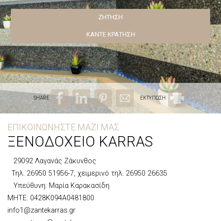
ΖΉΤΗΣΗ
ΚΆΝΤΕ ΚΡΆΤΗΣΗ
SHARE
ΕΚΤΥΠΩΣΗ
ΕΠΙΚΟΙΝΩΝΉΣΤΕ ΜΑΖΊ ΜΑΣ
ΞΕΝΟΔΟΧΕΊΟ KARRAS
29092 Λαγανάς Ζάκυνθος
Τηλ.
26950 51956-7
, χειμερινό τηλ.
26950 26635
Υπεύθυνη: Μαρία Καρακασίδη
MHTE: 0428K094A0481800
info1@zantekarras.gr