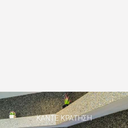
Να σας παραδίδει προϊόντα ή βραβεία
Το κατάστημά μας μπορεί να κάνει χρήση απρόσωπων
στατιστικών δεδομένων (τύπο browser, γεωγραφική
τοποθεσία) με σκοπό την βελτιστοποίηση του site, ως
μέρος της διαρκούς διαδικασίας εσωτερικής
αναθεώρησης και, γενικότερα, με σκοπό να γνωρίσουμε
καλύτερα τους καταναλωτές των προϊόντων μας.
Συνιστούμε σε παιδιά και νέους ηλικίας κάτω των 18 να
λαμβάνουν την άδεια των γονέων τους πριν υποβάλλουν
προσωπικά τους στοιχεία στο website.
Το website μας λειτουργεί σε ασφαλή περιβάλλον SSL.
ΚΆΝΤΕ ΚΡΆΤΗΣΗ