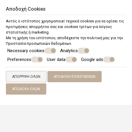
ΖΉΤΗΣΗ
Αποδοχή Cookies
Αυτός ο ιστότοπος χρησιμοποιεί τεχνικά cookies για να ορίσει τις
προτιμήσεις απορρήτου σας και cookies τρίτων για λόγους
στατιστικής ή marketing.
Με τη χρήση του ιστότοπου, αποδέχεστε την πολιτική μας για την
Προστασία προσωπικών δεδομένων
.
Necessary cookies
Analytics
Preferences
User data
Google ads
ΑΠΌΡΡΙΨΗ ΌΛΩΝ
ΑΠΟΔΟΧΉ ΕΠΙΛΕΓΜΈΝΩΝ
ΑΠΟΔΟΧΉ ΌΛΩΝ